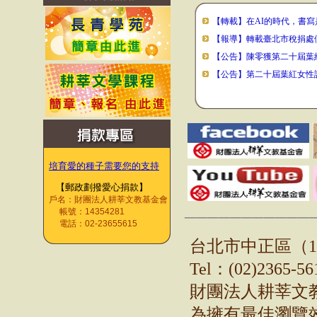
【轉載】在AI的時代，書
【報導】轉載臺北市稅捐處
【公告】陳零獲第二十屆葉
【公告】第二十屆葉紅女性
培育愛的種子需要您的支持
【
郵政劃撥愛心捐款】
戶名：財團法人耕莘文教基金會
帳號：
14354281
───────────
電話：
02-23655615
台北市中正區（10
瀏覽人數：
7
6
9
6
9
2
Tel
：(02)2365-56
財團法人耕莘文教基金會
為擁有最佳瀏覽效果，